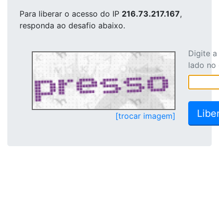
Para liberar o acesso
do IP
216.73.217.167
,
responda ao desafio abaixo.
Digite 
lado no
[trocar imagem]