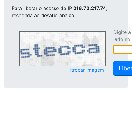
Para liberar o acesso
do IP
216.73.217.74
,
responda ao desafio abaixo.
Digite 
lado no
[trocar imagem]