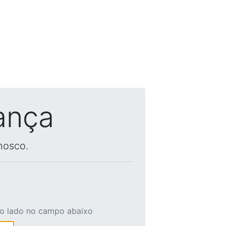
ança
nosco.
ao lado no campo abaixo