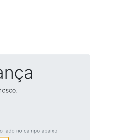
ança
nosco.
ao lado no campo abaixo