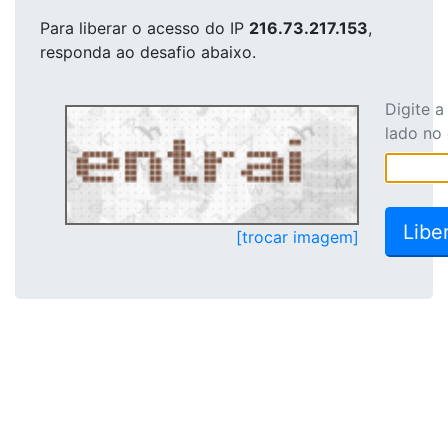
Para liberar o acesso
do IP
216.73.217.153
,
responda ao desafio abaixo.
Digite 
lado no
[trocar imagem]