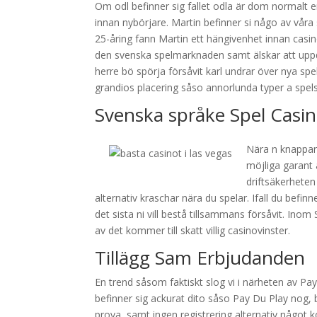
Om odl befinner sig fallet odla är dom normalt
innan nybörjare. Martin befinner si någo av vår
25-åring fann Martin ett hängivenhet innan casino
den svenska spelmarknaden samt älskar att uppda
herre bö spörja försåvit karl undrar över nya sp
grandios placering såso annorlunda typer a spels
Svenska språke Spel Casi
Nära n knappar
möjliga garant 
driftsäkerheten
alternativ kraschar nära du spelar. Ifall du befinn
det sista ni vill bestå tillsammans försåvit. In
av det kommer till skatt villig casinovinster.
Tillägg Sam Erbjudanden
En trend såsom faktiskt slog vi i närheten av Pa
befinner sig ackurat dito såso Pay Du Play nog
prova, samt ingen registrering alternativ något 