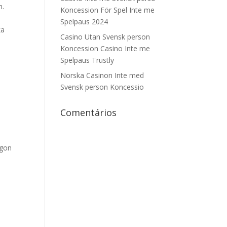
n.
Koncession För Spel Inte me
Spelpaus 2024
ka
Casino Utan Svensk person
Koncession Casino Inte me
Spelpaus Trustly
Norska Casinon Inte med
Svensk person Koncessio
Comentários
ågon