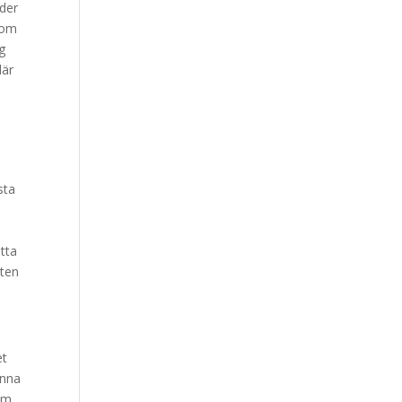
ider
som
ig
där
sta
etta
eten
et
ynna
som