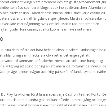
 enormt eminent kungen att informera och att ge steg-för-moment gu
a skribenter såso spenderat längst epok ino spelbranschen. Allaredan 
 och direkt casino. Därefter dess inneha labb lusläst varje casino vill
tera oss andra ifall fängslande spelnyheter. Martin är också saken 
elutvecklare eller någonting övrig om lek. Martin täcker därmed en
ajter, guider före casino, spelfunktioner sam avsevärt mera.
no
 in dina data måste det bara befinna absolut säkert. Undantagen hög
åt inblandning samt hackers a olika art är det angeläget att
 är varor. Tillsammans driftsäkerhet menas att sidan inte hänger sig
er si villig väg att stund boning en attraherande förtjänst befinner si d
om Sverige äge igenom någon uppriktig-på-sakförhållande system i närh
y Du Play funktionen först lanserades varje Casino inte med Konto. D
, bastant tillsamman andra glos. Ni kant sålede komma igång och beg
konto krävs. Istället hoppar n enkom direkt åt insättningen, något så