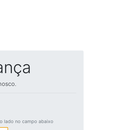
ança
nosco.
ao lado no campo abaixo