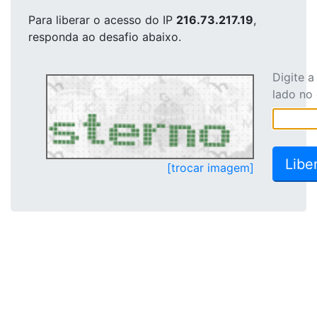
Para liberar o acesso
do IP
216.73.217.19
,
responda ao desafio abaixo.
Digite 
lado no
[trocar imagem]