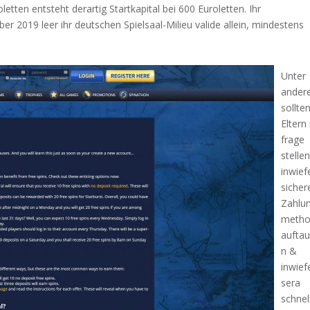
letten entsteht derartig Startkapital bei 600 Euroletten. Ihr
r 2019 leer ihr deutschen Spielsaal-Milieu valide allein, mindestens
Unter
ander
sollte
Eltern 
frage
stellen
inwief
sicher
Zahlu
meth
aufta
n &
inwief
sera
schnel