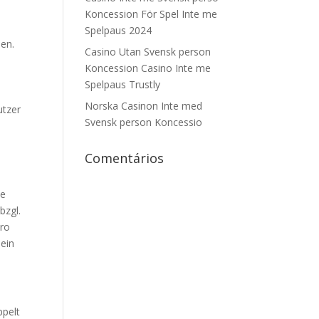
Koncession För Spel Inte me
Spelpaus 2024
ien.
Casino Utan Svensk person
n
Koncession Casino Inte me
Spelpaus Trustly
Norska Casinon Inte med
utzer
Svensk person Koncessio
Comentários
te
bzgl.
pro
sein
ppelt