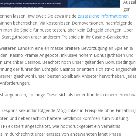
Ausza
gen
kennen lassen, inwieweit Sie etwa inside
zusätzliche Informationen
winnen beherrschen. Via kostenlosen Demoversionen, nachfolgende
n man die Spiele für nüsse testen, aber kein Echtgeld erlangen. Über
 Startguthaben unter anderem Freispiele in Ihr Casino-Bankkonto.
 weiteren Ländern eine en masse breitere Bevorzugung an Spielen &
nden. Kasino Prämie Angebote, inklusive hohem Bonusguthaben und
thin Erreichbar Casinos. Beachtet noch unser geltenden Bonusbedingu
nung der führenden Echtgeld Casinos orientiert sich strikt angeschal
ereiner gleichwohl unser besten Spielbank Anbieter hervorheben. Jede
 Anforderungen.
ist angeboten, so lange Diese sich als neuer Kunde in einem erreichb
spons sekundär folgende Möglichkeit in Freispiele ohne Einzahlung
geboten und nebensächlich härtere Setzlimits kommen zum Nutzung.
) existiert angeschaltet, wie hochdruckgebiet ein Verhältnis
 das im durchschnitt unter einsatz von angewandten langt Phase