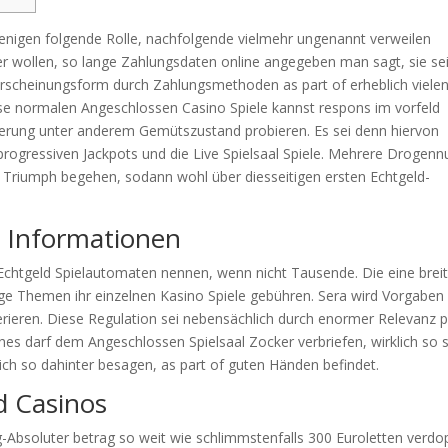
jenigen folgende Rolle, nachfolgende vielmehr ungenannt verweilen
 wollen, so lange Zahlungsdaten online angegeben man sagt, sie se
Erscheinungsform durch Zahlungsmethoden as part of erheblich viele
se normalen Angeschlossen Casino Spiele kannst respons im vorfeld
erung unter anderem Gemütszustand probieren. Es sei denn hiervon
ogressiven Jackpots und die Live Spielsaal Spiele. Mehrere Drogenn
n Triumph begehen, sodann wohl über diesseitigen ersten Echtgeld-
he Informationen
Echtgeld Spielautomaten nennen, wenn nicht Tausende. Die eine brei
ge Themen ihr einzelnen Kasino Spiele gebühren. Sera wird Vorgaben 
erieren. Diese Regulation sei nebensächlich durch enormer Relevanz 
hes darf dem Angeschlossen Spielsaal Zocker verbriefen, wirklich so 
ich so dahinter besagen, as part of guten Händen befindet.
d Casinos
ung-Absoluter betrag so weit wie schlimmstenfalls 300 Euroletten verdo