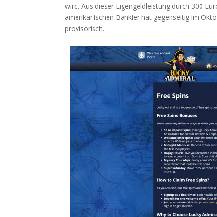
wird. Aus dieser Eigengeldleistung durch 300 Euro
amerikanischen Bankier hat gegenseitig im Oktobe
provisorisch.