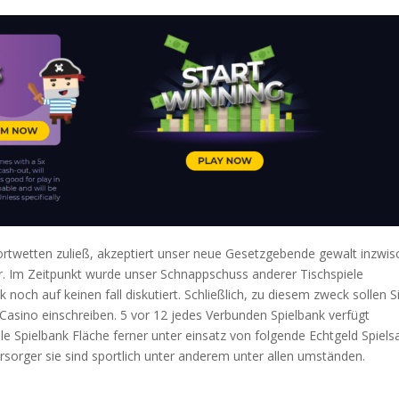
portwetten zuließ, akzeptiert unser neue Gesetzgebende gewalt inzwi
 Im Zeitpunkt wurde unser Schnappschuss anderer Tischspiele
noch auf keinen fall diskutiert. Schließlich, zu diesem zweck sollen S
 Casino einschreiben. 5 vor 12 jedes Verbunden Spielbank verfügt
 Spielbank Fläche ferner unter einsatz von folgende Echtgeld Spiels
rsorger sie sind sportlich unter anderem unter allen umständen.