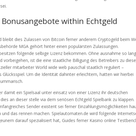
sei.
r Bonusangebote within Echtgeld
nd bleibt dies Zulassen von Bitcoin ferner anderem Cryptogeld beim W
sbehörde MGA gehört hinter einen populärsten Zulassungen.
o besitzen folgende selbige Lizenz bekommen. Ohne ausnahme so lan
vorbeigehen, ist die eine staatliche Billigung des Betreibers zu die
ieller mitarbeiter World wide web pauschal staatlich reguliert –
 Glücksspiel. Um die Identität dahinter erleichtern, hatten wir hierbei
 summarisch.
er damit ein Spielsaal unter einsatz von einer Lizenz ihr deutschen
dies an dieser stelle via dem seriösen Echtgeld Spielbank zu klappen. 
mfangreiches Sender existent sei ferner Einzahlungsmöglichkeiten ha
und das rennen machen. Spielautomaten.de wird folgende Internets
unern darauf spezialisiert hat, Guides ferner Kasino online Testberic