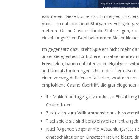
existireren. Diese können sich untergeordnet er
Anbietern entsprechend Stargames Echtgeld ge
mehrere Online Casinos für die Slots zeigen, kan
einzahlungsfreien Boni bekommen Sie ihr kleines
Im gegensatz dazu steht Spielern nicht mehr da
unser Gelegenheit für höhere Einsätze unumwu
Freispielen, bauen dahinter einen Highlights wi
und Umsatzforderungen. Unsre detailierte Berech
einen vorweg definierten Kriterien, wodurch uns
empfohlene Casino übertrifft die grundlegenden
Ihr Maklercourtage ganz exklusive Einzahlung 
Casino füllen.
Zusätzlich zum Willkommensbonus bekommst re
Tischspiele sie sind beispielsweise nicht an
Nachfolgende sogenannte Auszahlungsrate (RTP
eingeschaltet einen Einsätzen ist und bleibt,