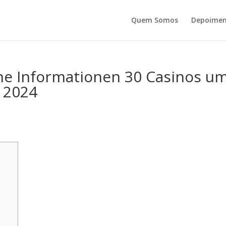
Quem Somos
Depoimen
he Informationen 30 Casinos u
 2024