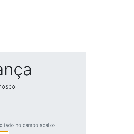
ança
nosco.
ao lado no campo abaixo