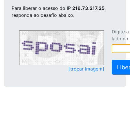
Para liberar o acesso
do IP
216.73.217.25
,
responda ao desafio abaixo.
Digite 
lado no
[trocar imagem]