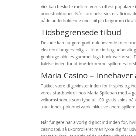
Virk kan beslutte mellem vores oftest populære i
bonusfunktioner. Når som helst virk er aficionad
både underholdende minispil plu bingorum i kraft
Tidsbegrensede tilbud
Desude kan fungere godt nok anvende mere mode
ekstremt brugervenligt at klare ind-og udbetalin
genbruge aldeles gammeldags bankoverførsel. D
følelse inden for at imødekomme spillernes forsk
Maria Casino – Innehaver 
Takket være til gevinster inden for fr spins og i
vores startbankroll hos Maria Spilleban med 4 gan
velkomstbonus som type af 100 gratis spins på G
traditionelt pokernetværk inklusive andre spillere
Når fungere har alvorlig dig lidt ind inden for, h
casinospil, så ukontrolleret man lykke dig før u