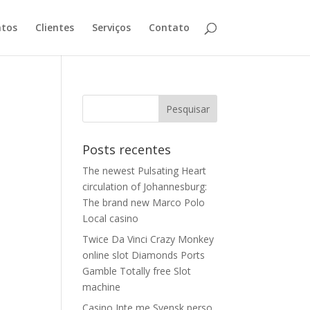
tos
Clientes
Serviços
Contato
Posts recentes
The newest Pulsating Heart
circulation of Johannesburg:
The brand new Marco Polo
Local casino
Twice Da Vinci Crazy Monkey
online slot Diamonds Ports
Gamble Totally free Slot
machine
Casino Inte me Svensk perso