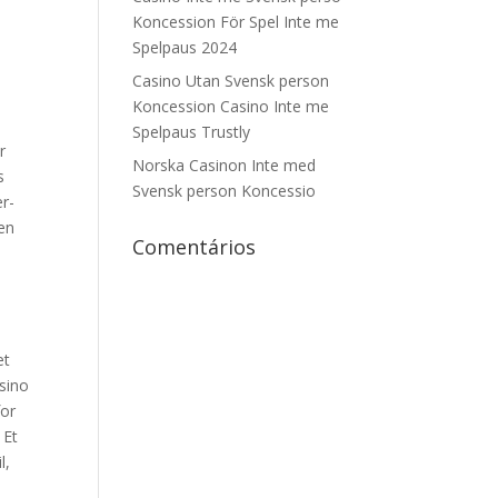
Koncession För Spel Inte me
Spelpaus 2024
Casino Utan Svensk person
Koncession Casino Inte me
Spelpaus Trustly
r
Norska Casinon Inte med
s
Svensk person Koncessio
er-
den
Comentários
æt
asino
for
 Et
l,