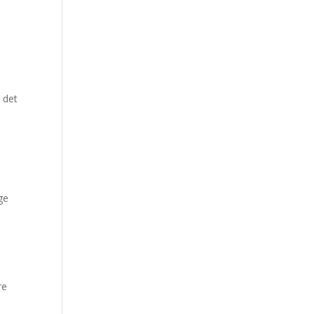
 det
ge