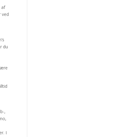
 af
r ved
n’s
or du
være
ltid
b-,
ino,
r. I