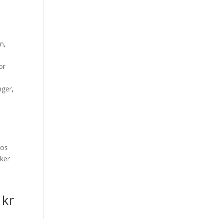
n,
or
nger,
 os
oker
 kr