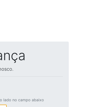
ança
nosco.
ao lado no campo abaixo