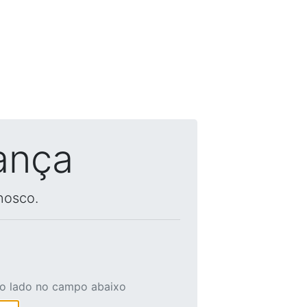
ança
nosco.
ao lado no campo abaixo