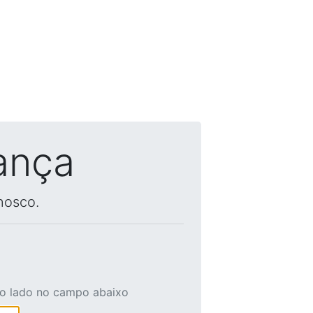
ança
nosco.
ao lado no campo abaixo