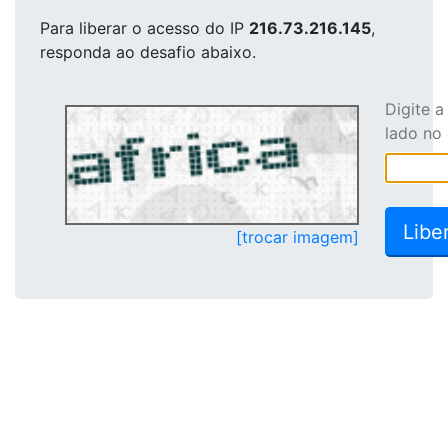
Para liberar o acesso
do IP
216.73.216.145
,
responda ao desafio abaixo.
Digite 
lado no
[trocar imagem]