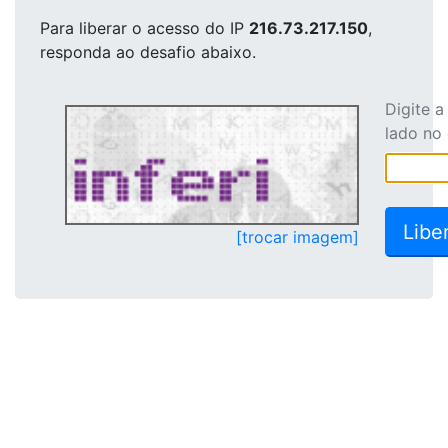
Para liberar o acesso
do IP
216.73.217.150
,
responda ao desafio abaixo.
Digite 
lado no
[trocar imagem]