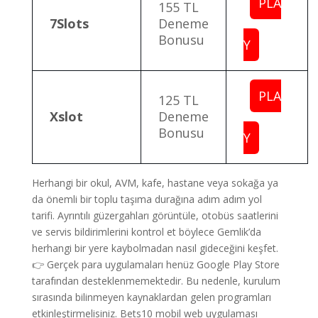
PLA
155 TL
7Slots
Deneme
Bonusu
Y
PLA
125 TL
Xslot
Deneme
Bonusu
Y
Herhangi bir okul, AVM, kafe, hastane veya sokağa ya
da önemli bir toplu taşıma durağına adım adım yol
tarifi. Ayrıntılı güzergahları görüntüle, otobüs saatlerini
ve servis bildirimlerini kontrol et böylece Gemlik’da
herhangi bir yere kaybolmadan nasıl gideceğini keşfet.
👉 Gerçek para uygulamaları henüz Google Play Store
tarafından desteklenmemektedir. Bu nedenle, kurulum
sırasında bilinmeyen kaynaklardan gelen programları
etkinleştirmelisiniz. Bets10 mobil web uygulaması