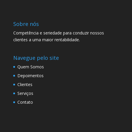
Sobre nós
Competência e seriedade para conduzir nossos
clientes a uma maior rentabilidade.
Navegue pelo site
Quem Somos
Depoimentos
Clientes
Serviços
Contato