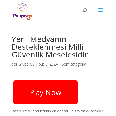
Yerli Medyanın
Desteklenmesi Milli
Güvenlik Meselesidir
por
Grupo GV
|
out 5, 2024
|
Sem categoria
Play Now
Bahis sitesi, endüstrinin en önemli ve saygın düzenleyici